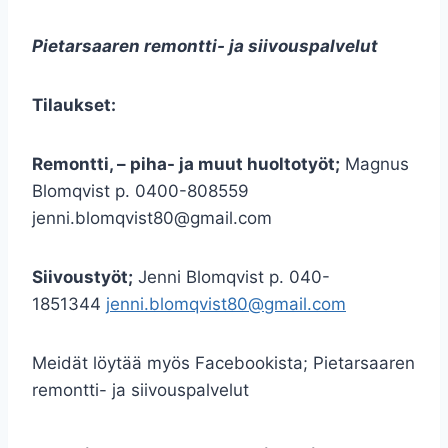
Pietarsaaren remontti- ja siivouspalvelut
Tilaukset:
Remontti, – piha- ja muut huoltotyöt;
Magnus
Blomqvist p. 0400-808559
jenni.blomqvist80@gmail.com
Siivoustyöt;
Jenni Blomqvist p. 040-
1851344
jenni.blomqvist80@gmail.com
Meidät löytää myös Facebookista; Pietarsaaren
remontti- ja siivouspalvelut